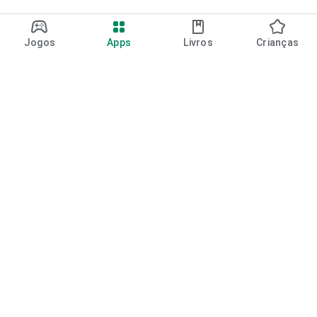
Jogos
Apps
Livros
Crianças
Google Play
Play Pass
Pontos do Play Points
Vales-presente
Resgatar
Política de reembolso
Crianças e família