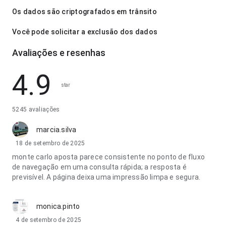
Os dados são criptografados em trânsito
Você pode solicitar a exclusão dos dados
Avaliações e resenhas
4.9
star
5245 avaliações
marcia.silva
18 de setembro de 2025
monte carlo aposta parece consistente no ponto de fluxo
de navegação em uma consulta rápida; a resposta é
previsível. A página deixa uma impressão limpa e segura.
monica.pinto
4 de setembro de 2025