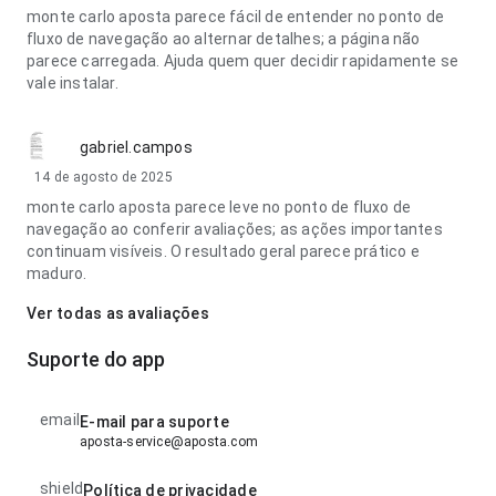
monte carlo aposta parece fácil de entender no ponto de
fluxo de navegação ao alternar detalhes; a página não
parece carregada. Ajuda quem quer decidir rapidamente se
vale instalar.
gabriel.campos
14 de agosto de 2025
monte carlo aposta parece leve no ponto de fluxo de
navegação ao conferir avaliações; as ações importantes
continuam visíveis. O resultado geral parece prático e
maduro.
Ver todas as avaliações
Suporte do app
email
E-mail para suporte
aposta-service@aposta.com
shield
Política de privacidade