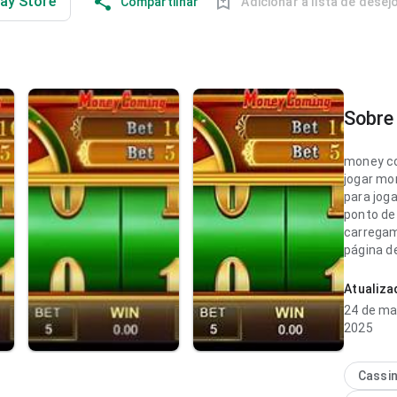
lay Store
Compartilhar
Adicionar à lista de desej
Sobre 
money co
jogar mo
para jog
ponto de
carregam
página de
de exami
detalhes
Atualiz
24 de ma
money co
2025
jogar pa
fluxo de
menor; a
Cassi
sem fica