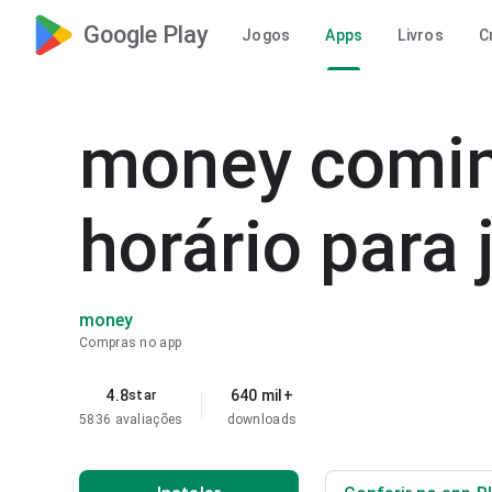
Google Play
Jogos
Apps
Livros
C
money comin
horário para 
money
Compras no app
4.8
640 mil+
star
5836 avaliações
downloads