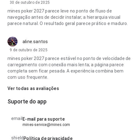
30 de outubro de 2025
mines poker 2027 parece leve no ponto de fluxo de
navegação antes de decidir instalar; a hierarquia visual
parece natural. O resultado geral parece prático e maduro.
aline.santos
9 de outubro de 2025
mines poker 2027 parece estável no ponto de velocidade de
carregamento com conexão mais lenta; a página parece
completa sem ficar pesada. A experiência combina bem
com uso frequente.
Ver todas as avaliações
Suporte do app
email
E-mail para suporte
mines-service@mines.com
shield
Política de privacidade