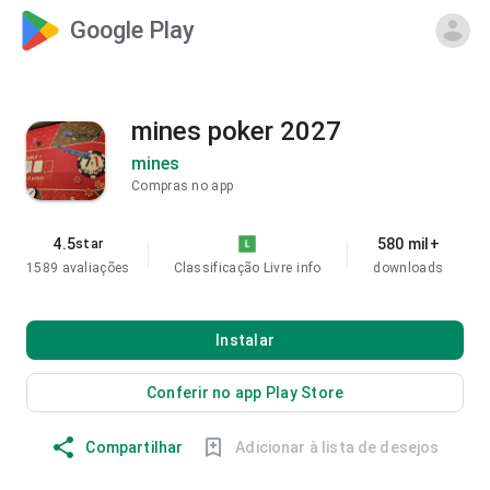
Google Play
mines poker 2027
mines
Compras no app
4.5
580 mil+
star
1589 avaliações
Classificação Livre
info
downloads
Instalar
Conferir no app Play Store
Compartilhar
Adicionar à lista de desejos