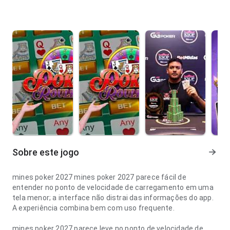
Sobre este jogo
mines poker 2027 mines poker 2027 parece fácil de
entender no ponto de velocidade de carregamento em uma
tela menor; a interface não distrai das informações do app.
A experiência combina bem com uso frequente.
mines poker 2027 parece leve no ponto de velocidade de