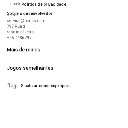
shield
Política de privacidade
Sobre o desenvolvedor
mines
service@mines.com
797 Rua z
renata.oliveira
+55 4686797
Mais de mines
Jogos semelhantes
flag
Sinalizar como impróprio