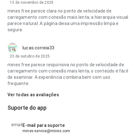
13 de novembro de 2025
mines free parece clara no ponto de velocidade de
carregamento com conexão mais lenta; a hierarquia visual
parece natural. A página deixa uma impressão limpa e
segura.
lucas.correia33
23 de outubro de 2025
mines free parece responsiva no ponto de velocidade de
carregamento com conexão mais lenta; o conteúdo é fácil
de examinar. A experiência combina bem com uso
frequente.
Ver todas as avaliações
Suporte do app
email
E-mail para suporte
mines-service@mines.com