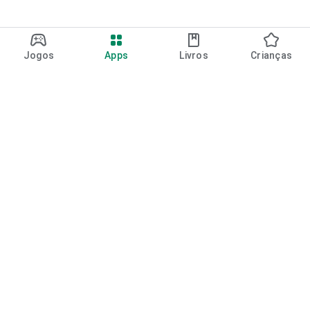
Jogos
Apps
Livros
Crianças
Google Play
Play Pass
Pontos do Play Points
Vales-presente
Resgatar
Política de reembolso