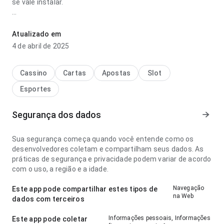
se vale instalar.
minecraft original grátis última versão parece leve no ponto
de velocidade de carregamento para um visitante novo; a
Atualizado em
hierarquia visual parece natural. Ajuda quem quer decidir
4 de abril de 2025
rapidamente se vale instalar.
Cassino
Cartas
Apostas
Slot
Esportes
Segurança dos dados
Sua segurança começa quando você entende como os
desenvolvedores coletam e compartilham seus dados. As
práticas de segurança e privacidade podem variar de acordo
com o uso, a região e a idade.
Navegação
Este app pode compartilhar estes tipos de
na Web
dados com terceiros
Informações pessoais, Informações
Este app pode coletar