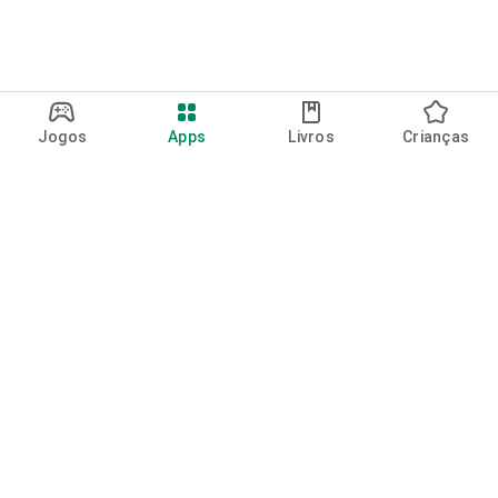
Jogos
Apps
Livros
Crianças
Google Play
Play Pass
Pontos do Play Points
Vales-presente
Resgatar
Política de reembolso