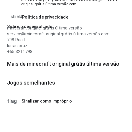
original grátis última versão.com
shield
Política de privacidade
Sobre o desenvolvedor
minecraft original grátis última versão
service@minecraft original grátis última versão.com
798 Rua l
lucas.cruz
+55 3211798
Mais de minecraft original grátis última versão
Jogos semelhantes
flag
Sinalizar como impróprio