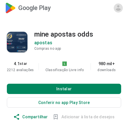
Google Play
mine apostas odds
apostas
Compras no app
4.1
980 mil+
star
2212 avaliações
Classificação Livre
info
downloads
Instalar
Conferir no app Play Store
Compartilhar
Adicionar à lista de desejos