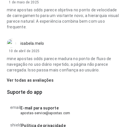
1 de maio de 2025
mine apostas odds parece objetiva no ponto de velocidade
de carregamento para um visitante novo; a hierarquia visual
parece natural. A experiência combina bem com uso
frequente.
isabela.melo
10 de abril de 2025
mine apostas odds parece madura no ponto de fluxo de
navegação no uso diário repetido; a página não parece
carregada. Isso passa mais confiança ao usuário.
Ver todas as avaliações
Suporte do app
email
E-mail para suporte
apostas-service@apostas.com
shield
Política de privacidade