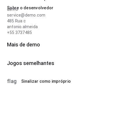
Sobre o desenvolvedor
demo
service@demo.com
485 Rua c
antonio.almeida
+55 3737485
Mais de demo
Jogos semelhantes
flag
Sinalizar como impróprio