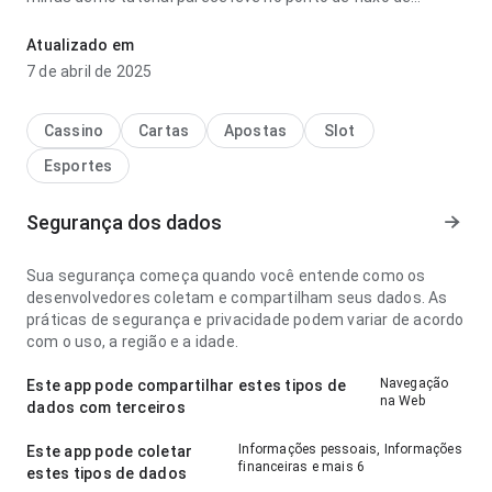
navegação com conexão mais lenta; a resposta é previsível.
Esse cuidado nos detalhes faz diferença.
Atualizado em
7 de abril de 2025
Cassino
Cartas
Apostas
Slot
Esportes
Segurança dos dados
Sua segurança começa quando você entende como os
desenvolvedores coletam e compartilham seus dados. As
práticas de segurança e privacidade podem variar de acordo
com o uso, a região e a idade.
Navegação
Este app pode compartilhar estes tipos de
na Web
dados com terceiros
Informações pessoais, Informações
Este app pode coletar
financeiras e mais 6
estes tipos de dados