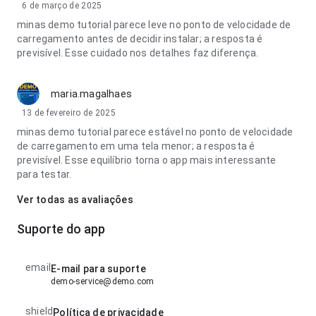
6 de março de 2025
minas demo tutorial parece leve no ponto de velocidade de
carregamento antes de decidir instalar; a resposta é
previsível. Esse cuidado nos detalhes faz diferença.
maria.magalhaes
13 de fevereiro de 2025
minas demo tutorial parece estável no ponto de velocidade
de carregamento em uma tela menor; a resposta é
previsível. Esse equilíbrio torna o app mais interessante
para testar.
Ver todas as avaliações
Suporte do app
email
E-mail para suporte
demo-service@demo.com
shield
Política de privacidade