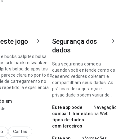
os
este jogo
Segurança dos
dados
e bucks palpites bolsa
as site hack milwaukee
Sua segurança começa
lpites bolsa de apostas
quando você entende como os
k parece clara no ponto de
desenvolvedores coletam e
de de carregamento no
compartilham seus dados. As
o repetido; a experiência
práticas de segurança e
ssos desnecessários.
privacidade podem variar de
sa mais confiança ao
ado em
acordo com o uso, a região e a
idade.
Este app pode
Navegação
l de
compartilhar estes
na Web
e bucks palpites bolsa
tipos de dados
as site hack parece
com terceiros
vel no ponto de
no
Cartas
de de carregamento ao
Este app
Informações