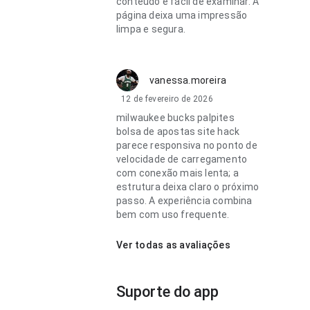
conteúdo é fácil de examinar. A
página deixa uma impressão
limpa e segura.
vanessa.moreira
12 de fevereiro de 2026
milwaukee bucks palpites
bolsa de apostas site hack
parece responsiva no ponto de
velocidade de carregamento
com conexão mais lenta; a
estrutura deixa claro o próximo
passo. A experiência combina
bem com uso frequente.
Ver todas as avaliações
Suporte do app