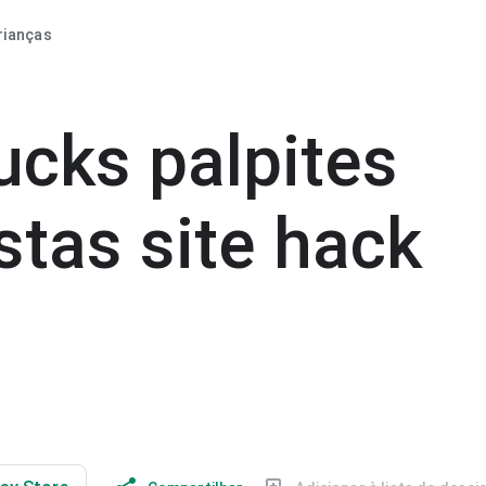
rianças
cks palpites
stas site hack