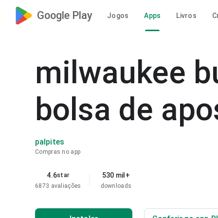
Google Play
Jogos
Apps
Livros
C
milwaukee bu
bolsa de apo
palpites
Compras no app
4.6
530 mil+
star
6873 avaliações
downloads