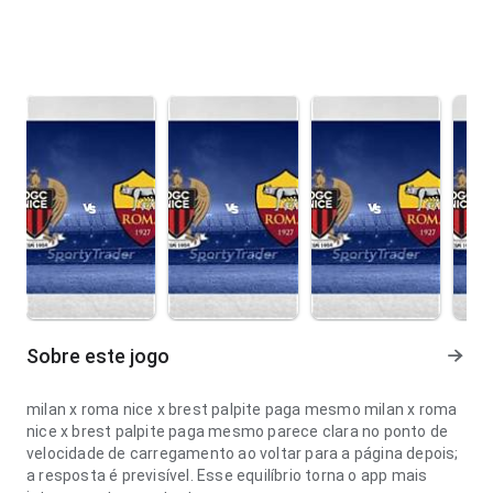
Sobre este jogo
milan x roma nice x brest palpite paga mesmo milan x roma
nice x brest palpite paga mesmo parece clara no ponto de
velocidade de carregamento ao voltar para a página depois;
a resposta é previsível. Esse equilíbrio torna o app mais