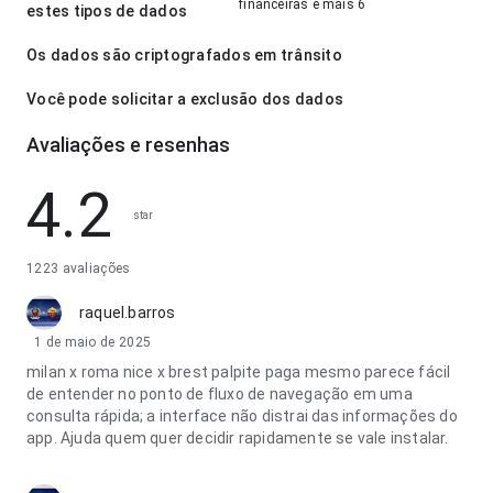
financeiras e mais 6
estes tipos de dados
Os dados são criptografados em trânsito
Você pode solicitar a exclusão dos dados
Avaliações e resenhas
4.2
star
1223 avaliações
raquel.barros
1 de maio de 2025
milan x roma nice x brest palpite paga mesmo parece fácil
de entender no ponto de fluxo de navegação em uma
consulta rápida; a interface não distrai das informações do
app. Ajuda quem quer decidir rapidamente se vale instalar.