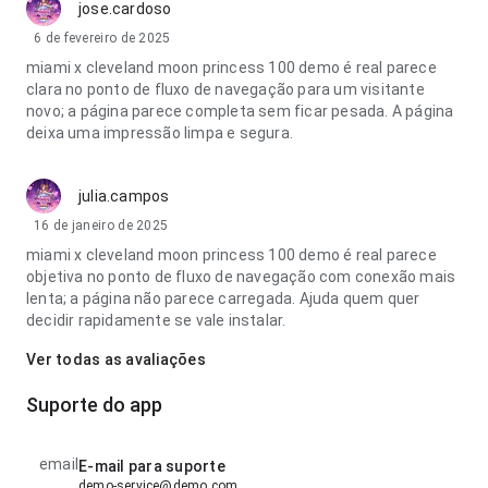
jose.cardoso
6 de fevereiro de 2025
miami x cleveland moon princess 100 demo é real parece
clara no ponto de fluxo de navegação para um visitante
novo; a página parece completa sem ficar pesada. A página
deixa uma impressão limpa e segura.
julia.campos
16 de janeiro de 2025
miami x cleveland moon princess 100 demo é real parece
objetiva no ponto de fluxo de navegação com conexão mais
lenta; a página não parece carregada. Ajuda quem quer
decidir rapidamente se vale instalar.
Ver todas as avaliações
Suporte do app
email
E-mail para suporte
demo-service@demo.com