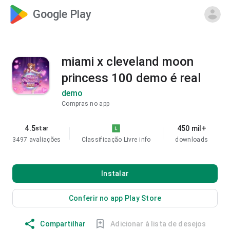
Google Play
miami x cleveland moon
princess 100 demo é real
demo
Compras no app
4.5
450 mil+
star
3497 avaliações
Classificação Livre
info
downloads
Instalar
Conferir no app Play Store
Compartilhar
Adicionar à lista de desejos