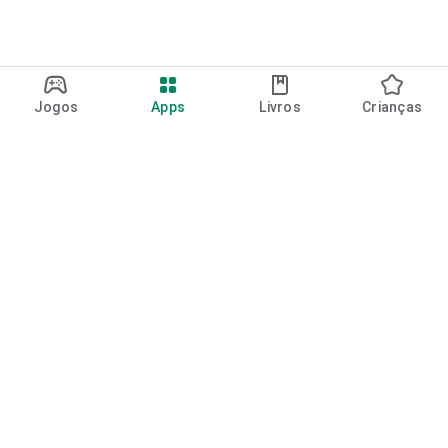
Jogos
Apps
Livros
Crianças
Google Play
Play Pass
Pontos do Play Points
Vales-presente
Resgatar
Política de reembolso