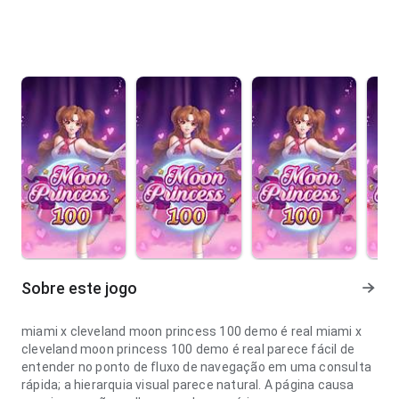
Sobre este jogo
miami x cleveland moon princess 100 demo é real miami x
cleveland moon princess 100 demo é real parece fácil de
entender no ponto de fluxo de navegação em uma consulta
rápida; a hierarquia visual parece natural. A página causa