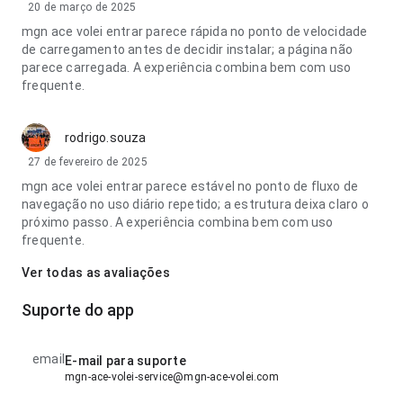
20 de março de 2025
mgn ace volei entrar parece rápida no ponto de velocidade
de carregamento antes de decidir instalar; a página não
parece carregada. A experiência combina bem com uso
frequente.
rodrigo.souza
27 de fevereiro de 2025
mgn ace volei entrar parece estável no ponto de fluxo de
navegação no uso diário repetido; a estrutura deixa claro o
próximo passo. A experiência combina bem com uso
frequente.
Ver todas as avaliações
Suporte do app
email
E-mail para suporte
mgn-ace-volei-service@mgn-ace-volei.com