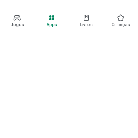
Jogos
Apps
Livros
Crianças
Google Play
Play Pass
Pontos do Play Points
Vales-presente
Resgatar
Política de reembolso