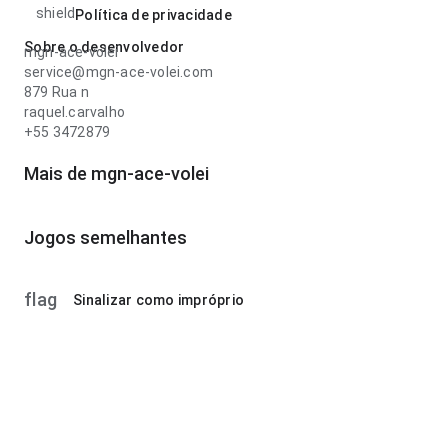
shield
Política de privacidade
Sobre o desenvolvedor
mgn-ace-volei
service@mgn-ace-volei.com
879 Rua n
raquel.carvalho
+55 3472879
Mais de mgn-ace-volei
Jogos semelhantes
flag
Sinalizar como impróprio