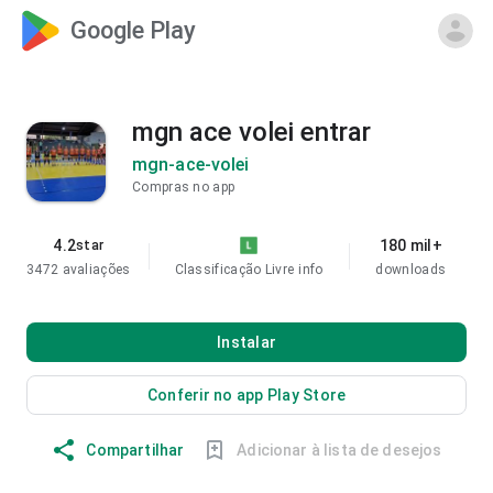
Google Play
mgn ace volei entrar
mgn-ace-volei
Compras no app
4.2
180 mil+
star
3472 avaliações
Classificação Livre
info
downloads
Instalar
Conferir no app Play Store
Compartilhar
Adicionar à lista de desejos