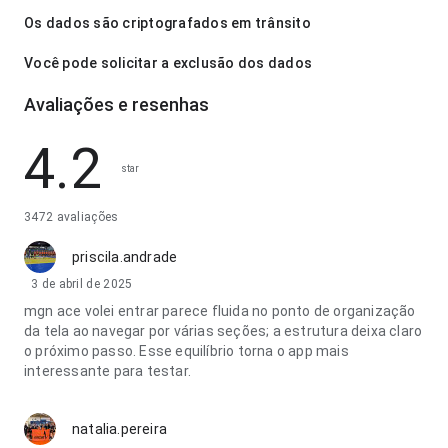
Os dados são criptografados em trânsito
Você pode solicitar a exclusão dos dados
Avaliações e resenhas
4.2
star
3472 avaliações
priscila.andrade
3 de abril de 2025
mgn ace volei entrar parece fluida no ponto de organização
da tela ao navegar por várias seções; a estrutura deixa claro
o próximo passo. Esse equilíbrio torna o app mais
interessante para testar.
natalia.pereira