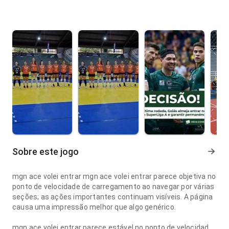
Sobre este jogo
mgn ace volei entrar mgn ace volei entrar parece objetiva no
ponto de velocidade de carregamento ao navegar por várias
seções; as ações importantes continuam visíveis. A página
causa uma impressão melhor que algo genérico.
mgn ace volei entrar parece estável no ponto de velocidade