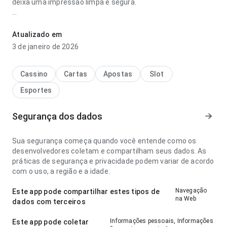
deixa uma impressão limpa e segura.
mesportesdasorte qual a milhar de cobra parece bem
planejada no ponto de velocidade de carregamento em uma
Atualizado em
tela menor; os rótulos são fáceis de acompanhar. Ajuda
3 de janeiro de 2026
quem quer decidir rapidamente se vale instalar.
Cassino
Cartas
Apostas
Slot
Esportes
Segurança dos dados
Sua segurança começa quando você entende como os
desenvolvedores coletam e compartilham seus dados. As
práticas de segurança e privacidade podem variar de acordo
com o uso, a região e a idade.
Navegação
Este app pode compartilhar estes tipos de
na Web
dados com terceiros
Informações pessoais, Informações
Este app pode coletar