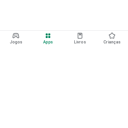
Jogos
Apps
Livros
Crianças
Google Play
Play Pass
Pontos do Play Points
Vales-presente
Resgatar