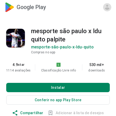
Google Play
mesporte são paulo x ldu
quito palpite
mesporte-são-paulo-x-ldu-quito
Compras no app
4.9
530 mil+
star
1114 avaliações
Classificação Livre
info
downloads
Instalar
Conferir no app Play Store
Compartilhar
Adicionar à lista de desejos