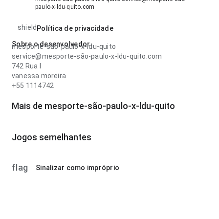
paulo-x-ldu-quito.com
shield
Política de privacidade
Sobre o desenvolvedor
mesporte-são-paulo-x-ldu-quito
service@mesporte-são-paulo-x-ldu-quito.com
742 Rua l
vanessa.moreira
+55 1114742
Mais de mesporte-são-paulo-x-ldu-quito
Jogos semelhantes
flag
Sinalizar como impróprio