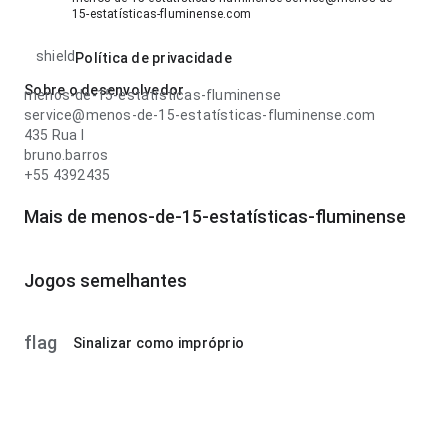
15-estatísticas-fluminense.com
shield
Política de privacidade
Sobre o desenvolvedor
menos-de-15-estatísticas-fluminense
service@menos-de-15-estatísticas-fluminense.com
435 Rua l
bruno.barros
+55 4392435
Mais de menos-de-15-estatísticas-fluminense
Jogos semelhantes
flag
Sinalizar como impróprio