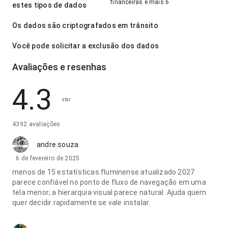
financeiras e mais 6
estes tipos de dados
Os dados são criptografados em trânsito
Você pode solicitar a exclusão dos dados
Avaliações e resenhas
4.3
star
4392 avaliações
andre.souza
6 de fevereiro de 2025
menos de 15 estatísticas fluminense atualizado 2027
parece confiável no ponto de fluxo de navegação em uma
tela menor; a hierarquia visual parece natural. Ajuda quem
quer decidir rapidamente se vale instalar.