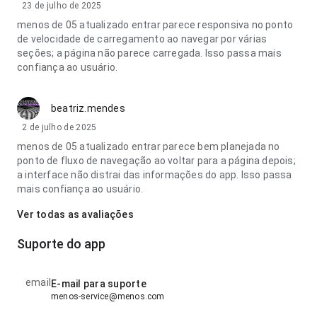
23 de julho de 2025
menos de 05 atualizado entrar parece responsiva no ponto
de velocidade de carregamento ao navegar por várias
seções; a página não parece carregada. Isso passa mais
confiança ao usuário.
beatriz.mendes
2 de julho de 2025
menos de 05 atualizado entrar parece bem planejada no
ponto de fluxo de navegação ao voltar para a página depois;
a interface não distrai das informações do app. Isso passa
mais confiança ao usuário.
Ver todas as avaliações
Suporte do app
email
E-mail para suporte
menos-service@menos.com