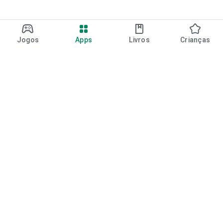
Jogos
Apps
Livros
Crianças
Google Play
Play Pass
Pontos do Play Points
Vales-presente
Resgatar
Política de reembolso