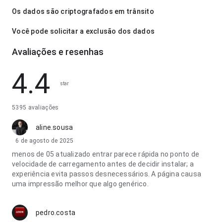
Os dados são criptografados em trânsito
Você pode solicitar a exclusão dos dados
Avaliações e resenhas
4.4
star
5395 avaliações
aline.sousa
6 de agosto de 2025
menos de 05 atualizado entrar parece rápida no ponto de
velocidade de carregamento antes de decidir instalar; a
experiência evita passos desnecessários. A página causa
uma impressão melhor que algo genérico.
pedro.costa