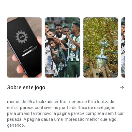
Sobre este jogo
menos de 05 atualizado entrar menos de 05 atualizado
entrar parece confiável no ponto de fluxo de navegação
para um visitante novo; a página parece completa sem ficar
pesada. A página causa uma impressão melhor que algo
genérico.