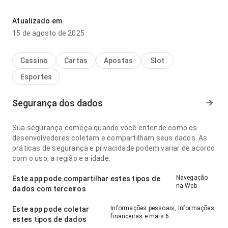
menos de 05 atualizado entrar parece leve no ponto de fluxo
de navegação com conexão mais lenta; o conteúdo é fácil
Atualizado em
de examinar. A experiência combina bem com uso
15 de agosto de 2025
frequente.
Cassino
Cartas
Apostas
Slot
Esportes
Segurança dos dados
Sua segurança começa quando você entende como os
desenvolvedores coletam e compartilham seus dados. As
práticas de segurança e privacidade podem variar de acordo
com o uso, a região e a idade.
Navegação
Este app pode compartilhar estes tipos de
na Web
dados com terceiros
Informações pessoais, Informações
Este app pode coletar
financeiras e mais 6
estes tipos de dados