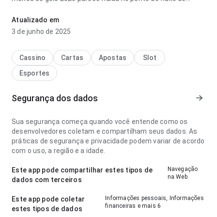
navegação no uso diário repetido; a estrutura deixa claro o
próximo passo. Esse cuidado nos detalhes faz diferença.
Atualizado em
3 de junho de 2025
Cassino
Cartas
Apostas
Slot
Esportes
Segurança dos dados
Sua segurança começa quando você entende como os
desenvolvedores coletam e compartilham seus dados. As
práticas de segurança e privacidade podem variar de acordo
com o uso, a região e a idade.
Navegação
Este app pode compartilhar estes tipos de
na Web
dados com terceiros
Informações pessoais, Informações
Este app pode coletar
financeiras e mais 6
estes tipos de dados