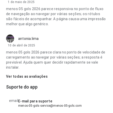
1 de maio de 2025
menos 05 gols 2026 parece responsiva no ponto de fluxo
de navegação ao navegar por várias seções; os rótulos
são fáceis de acompanhar. A página causa uma impressão
melhor que algo genérico.
antonia.lima
10 de abril de 2025
menos 05 gols 2026 parece clara no ponto de velocidade de
carregamento ao navegar por várias seções; a resposta é
previsível. Ajuda quem quer decidir rapidamente se vale
instalar.
Ver todas as avaliações
Suporte do app
email
E-mail para suporte
menos-05-gols-service@menos-05-gols.com