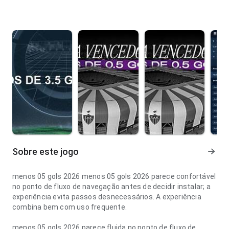
Sobre este jogo
menos 05 gols 2026 menos 05 gols 2026 parece confortável
no ponto de fluxo de navegação antes de decidir instalar; a
experiência evita passos desnecessários. A experiência
combina bem com uso frequente.
menos 05 gols 2026 parece fluida no ponto de fluxo de