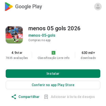
Google Play
menos 05 gols 2026
menos-05-gols
Compras no app
4.9
630 mil+
star
7835 avaliações
Classificação Livre
info
downloads
Instalar
Conferir no app Play Store
Compartilhar
Adicionar à lista de desejos