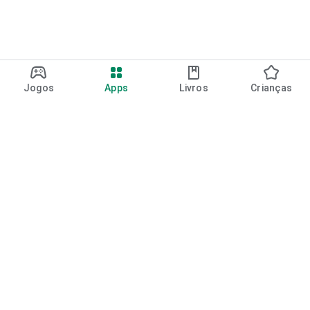
Jogos
Apps
Livros
Crianças
Google Play
Play Pass
Pontos do Play Points
Vales-presente
Resgatar
Política de reembolso