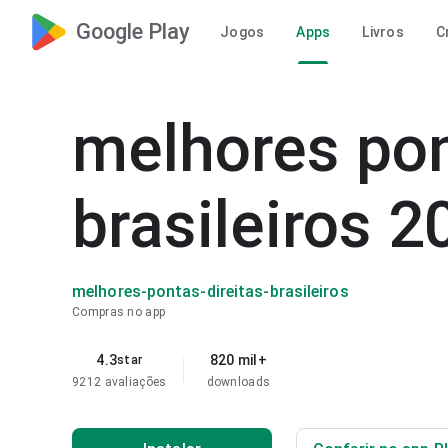
Google Play
Jogos
Apps
Livros
C
melhores pon
brasileiros 2
melhores-pontas-direitas-brasileiros
Compras no app
4.3
820 mil+
star
9212 avaliações
downloads