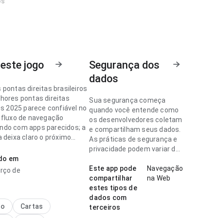
os
este jogo
Segurança dos
dados
pontas direitas brasileiros
hores pontas direitas
Sua segurança começa
os 2025 parece confiável no
quando você entende como
 fluxo de navegação
os desenvolvedores coletam
do com apps parecidos; a
e compartilham seus dados.
 deixa claro o próximo
As práticas de segurança e
se equilíbrio torna o app
privacidade podem variar de
eressante para testar.
ado em
acordo com o uso, a região e
a idade.
Este app pode
Navegação
rço de
pontas direitas brasileiros
compartilhar
na Web
ece prática no ponto de
estes tipos de
de de carregamento no uso
dados com
petido; a página parece
no
Cartas
terceiros
 sem ficar pesada. A