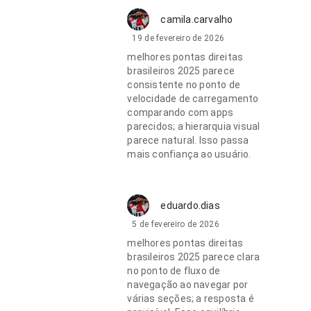
camila.carvalho
19 de fevereiro de 2026
melhores pontas direitas
brasileiros 2025 parece
consistente no ponto de
velocidade de carregamento
comparando com apps
parecidos; a hierarquia visual
parece natural. Isso passa
mais confiança ao usuário.
eduardo.dias
5 de fevereiro de 2026
melhores pontas direitas
brasileiros 2025 parece clara
no ponto de fluxo de
navegação ao navegar por
várias seções; a resposta é