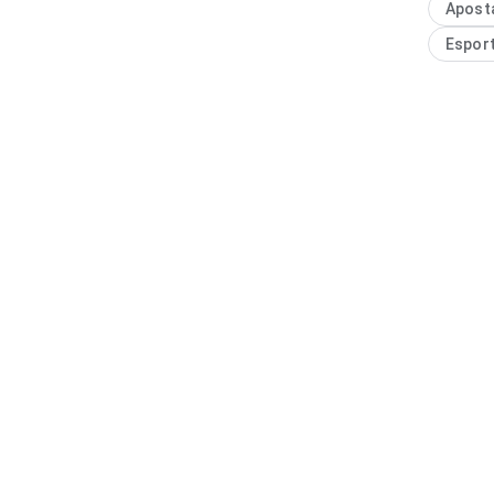
Apost
experiên
frequent
Espor