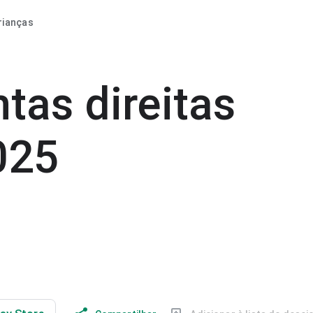
rianças
tas direitas
025