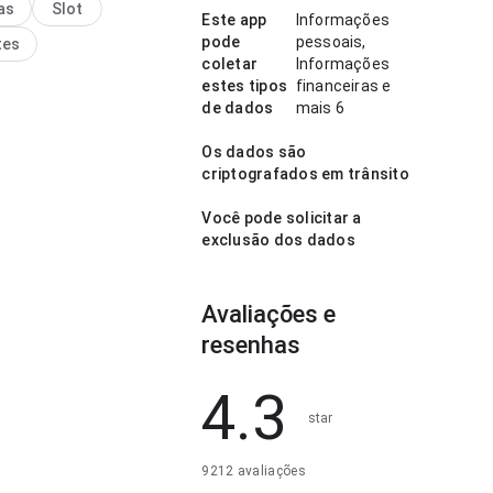
as
Slot
cia combina bem com uso
Este app
Informações
e.
pode
pessoais,
tes
coletar
Informações
estes tipos
financeiras e
de dados
mais 6
Os dados são
criptografados em trânsito
Você pode solicitar a
exclusão dos dados
Avaliações e
resenhas
4.3
star
9212 avaliações