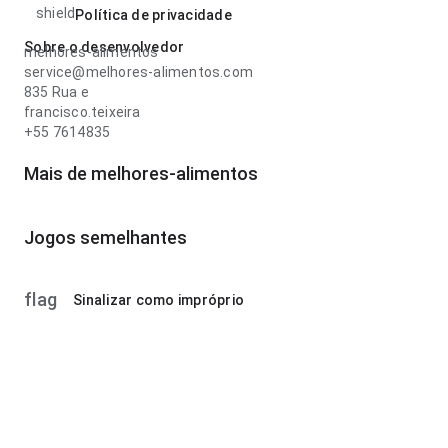
shield
Política de privacidade
Sobre o desenvolvedor
melhores-alimentos
service@melhores-alimentos.com
835 Rua e
francisco.teixeira
+55 7614835
Mais de melhores-alimentos
Jogos semelhantes
flag
Sinalizar como impróprio