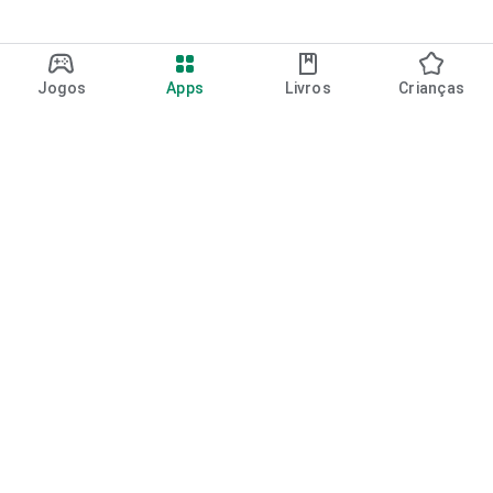
Jogos
Apps
Livros
Crianças
Google Play
Play Pass
Pontos do Play Points
Vales-presente
Resgatar
Política de reembolso