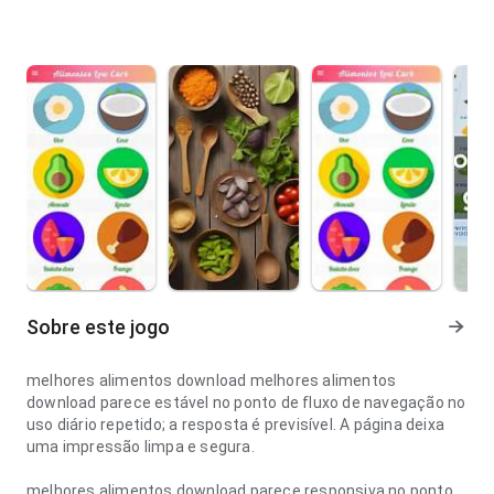
Sobre este jogo
melhores alimentos download melhores alimentos
download parece estável no ponto de fluxo de navegação no
uso diário repetido; a resposta é previsível. A página deixa
uma impressão limpa e segura.
melhores alimentos download parece responsiva no ponto