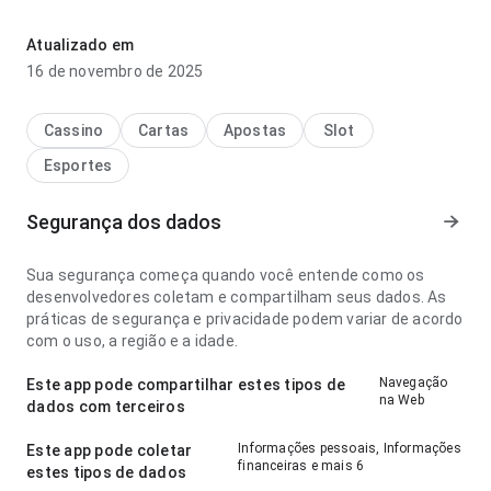
melhor streamer do brasil parece fluida no ponto de
velocidade de carregamento ao voltar para a página depois;
Atualizado em
a estrutura deixa claro o próximo passo. A experiência
16 de novembro de 2025
combina bem com uso frequente.
Cassino
Cartas
Apostas
Slot
Esportes
Segurança dos dados
Sua segurança começa quando você entende como os
desenvolvedores coletam e compartilham seus dados. As
práticas de segurança e privacidade podem variar de acordo
com o uso, a região e a idade.
Navegação
Este app pode compartilhar estes tipos de
na Web
dados com terceiros
Informações pessoais, Informações
Este app pode coletar
financeiras e mais 6
estes tipos de dados