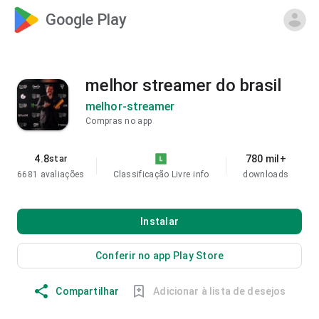
Google Play
melhor streamer do brasil
melhor-streamer
Compras no app
4.8
780 mil+
star
6681 avaliações
Classificação Livre
info
downloads
Instalar
Conferir no app Play Store
Compartilhar
Adicionar à lista de desejos