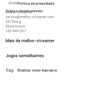
shield
Política de privacidade
Sobre o desenvolvedor
melhor-streamer
service@melhor-streamer.com
267 Rua g
flavia.moura
+55 6681267
Mais de melhor-streamer
Jogos semelhantes
flag
Sinalizar como impróprio