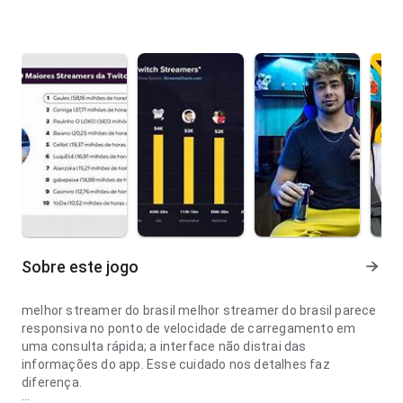
Sobre este jogo
melhor streamer do brasil melhor streamer do brasil parece
responsiva no ponto de velocidade de carregamento em
uma consulta rápida; a interface não distrai das
informações do app. Esse cuidado nos detalhes faz
diferença.