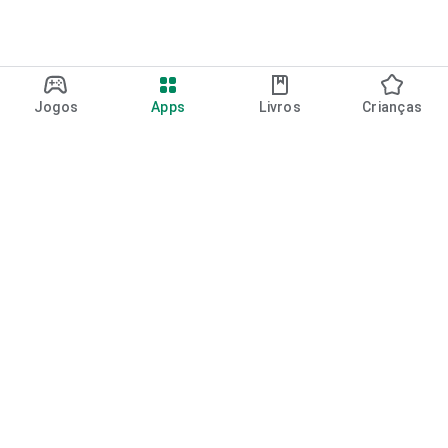
Jogos
Apps
Livros
Crianças
Google Play
Play Pass
Pontos do Play Points
Vales-presente
Resgatar
Política de reembolso