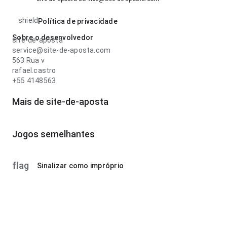
shield
Política de privacidade
Sobre o desenvolvedor
site-de-aposta
service@site-de-aposta.com
563 Rua v
rafael.castro
+55 4148563
Mais de site-de-aposta
Jogos semelhantes
flag
Sinalizar como impróprio