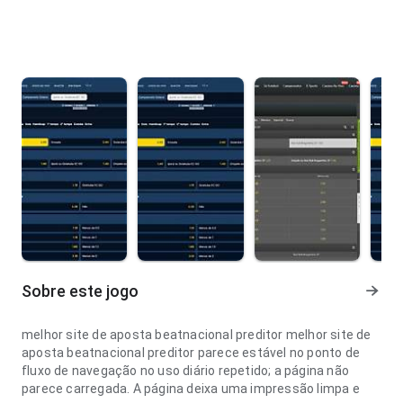
Sobre este jogo
melhor site de aposta beatnacional preditor melhor site de
aposta beatnacional preditor parece estável no ponto de
fluxo de navegação no uso diário repetido; a página não
parece carregada. A página deixa uma impressão limpa e