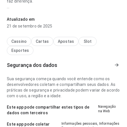
faz diferença.
melhor horario para jogar aviator braze aposta 2027 parece
confiável no ponto de fluxo de navegação para um visitante
Atualizado em
novo; a página parece completa sem ficar pesada. Ajuda
21 de setembro de 2025
quem quer decidir rapidamente se vale instalar.
Cassino
Cartas
Apostas
Slot
Esportes
Segurança dos dados
Sua segurança começa quando você entende como os
desenvolvedores coletam e compartilham seus dados. As
práticas de segurança e privacidade podem variar de acordo
com o uso, a região e a idade.
Navegação
Este app pode compartilhar estes tipos de
na Web
dados com terceiros
Informações pessoais, Informações
Este app pode coletar