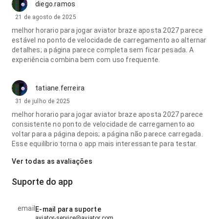
diego.ramos
21 de agosto de 2025
melhor horario para jogar aviator braze aposta 2027 parece
estável no ponto de velocidade de carregamento ao alternar
detalhes; a página parece completa sem ficar pesada. A
experiência combina bem com uso frequente.
tatiane.ferreira
31 de julho de 2025
melhor horario para jogar aviator braze aposta 2027 parece
consistente no ponto de velocidade de carregamento ao
voltar para a página depois; a página não parece carregada.
Esse equilíbrio torna o app mais interessante para testar.
Ver todas as avaliações
Suporte do app
email
E-mail para suporte
aviator-service@aviator.com