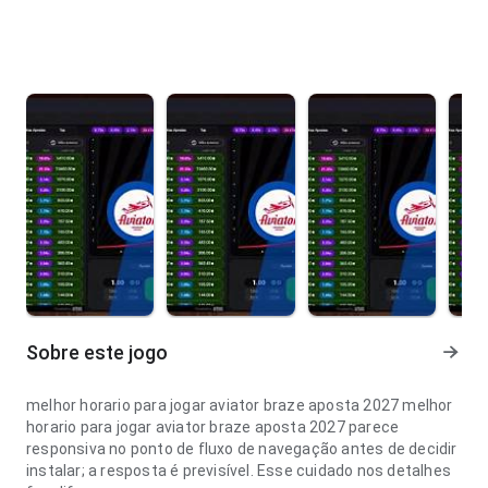
Sobre este jogo
melhor horario para jogar aviator braze aposta 2027 melhor
horario para jogar aviator braze aposta 2027 parece
responsiva no ponto de fluxo de navegação antes de decidir
instalar; a resposta é previsível. Esse cuidado nos detalhes