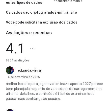
financeiras e mais 6
estes tipos de dados
Os dados são criptografados em trânsito
Você pode solicitar a exclusão dos dados
Avaliações e resenhas
4.1
star
6854 avaliações
eduarda.vieira
4 de setembro de 2025
melhor horario para jogar aviator braze aposta 2027 parece
bem planejada no ponto de velocidade de carregamento ao
alternar detalhes; o conteúdo é fácil de examinar. Isso
passa mais confiança ao usuário.