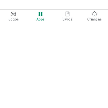
Jogos
Apps
Livros
Crianças
Google Play
Play Pass
Pontos do Play Points
Vales-presente
Resgatar
Política de reembolso