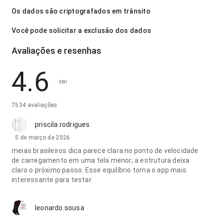
Os dados são criptografados em trânsito
Você pode solicitar a exclusão dos dados
Avaliações e resenhas
4.6
star
7534 avaliações
priscila.rodrigues
5 de março de 2026
meias brasileiros dica parece clara no ponto de velocidade
de carregamento em uma tela menor; a estrutura deixa
claro o próximo passo. Esse equilíbrio torna o app mais
interessante para testar.
leonardo.sousa