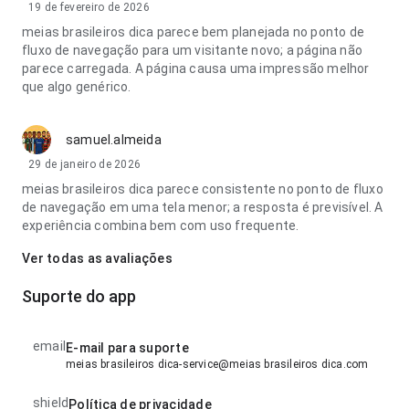
19 de fevereiro de 2026
meias brasileiros dica parece bem planejada no ponto de
fluxo de navegação para um visitante novo; a página não
parece carregada. A página causa uma impressão melhor
que algo genérico.
samuel.almeida
29 de janeiro de 2026
meias brasileiros dica parece consistente no ponto de fluxo
de navegação em uma tela menor; a resposta é previsível. A
experiência combina bem com uso frequente.
Ver todas as avaliações
Suporte do app
email
E-mail para suporte
meias brasileiros dica-service@meias brasileiros dica.com
shield
Política de privacidade