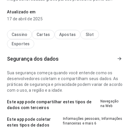
velocidade de carregamento comparando com apps
parecidos; a página parece completa sem ficar pesada. A
Atualizado em
página deixa uma impressão limpa e segura.
17 de abril de 2025
Cassino
Cartas
Apostas
Slot
Esportes
Segurança dos dados
Sua segurança começa quando você entende como os
desenvolvedores coletam e compartilham seus dados. As
práticas de segurança e privacidade podem variar de acordo
com o uso, a região e a idade.
Navegação
Este app pode compartilhar estes tipos de
na Web
dados com terceiros
Informações pessoais, Informações
Este app pode coletar
financeiras e mais 6
estes tipos de dados