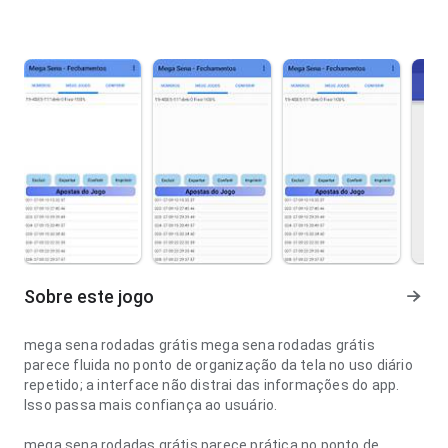
Sobre este jogo
mega sena rodadas grátis mega sena rodadas grátis
parece fluida no ponto de organização da tela no uso diário
repetido; a interface não distrai das informações do app.
Isso passa mais confiança ao usuário.
mega sena rodadas grátis parece prática no ponto de