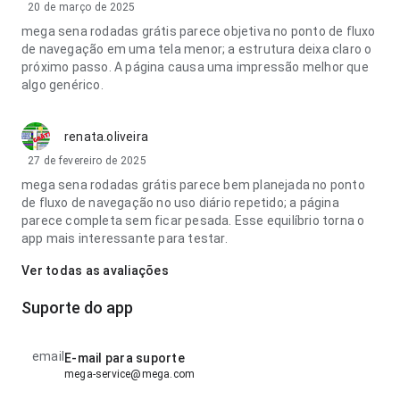
20 de março de 2025
mega sena rodadas grátis parece objetiva no ponto de fluxo
de navegação em uma tela menor; a estrutura deixa claro o
próximo passo. A página causa uma impressão melhor que
algo genérico.
renata.oliveira
27 de fevereiro de 2025
mega sena rodadas grátis parece bem planejada no ponto
de fluxo de navegação no uso diário repetido; a página
parece completa sem ficar pesada. Esse equilíbrio torna o
app mais interessante para testar.
Ver todas as avaliações
Suporte do app
email
E-mail para suporte
mega-service@mega.com