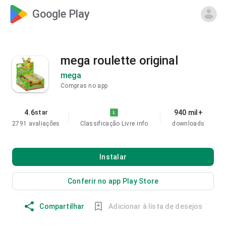
Google Play
mega roulette original
mega
Compras no app
4.6
940 mil+
star
2791 avaliações
Classificação Livre
info
downloads
Instalar
Conferir no app Play Store
Compartilhar
Adicionar à lista de desejos