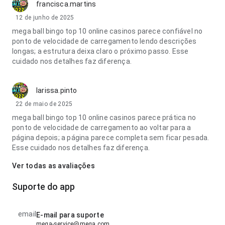
francisca.martins
12 de junho de 2025
mega ball bingo top 10 online casinos parece confiável no
ponto de velocidade de carregamento lendo descrições
longas; a estrutura deixa claro o próximo passo. Esse
cuidado nos detalhes faz diferença.
larissa.pinto
22 de maio de 2025
mega ball bingo top 10 online casinos parece prática no
ponto de velocidade de carregamento ao voltar para a
página depois; a página parece completa sem ficar pesada.
Esse cuidado nos detalhes faz diferença.
Ver todas as avaliações
Suporte do app
email
E-mail para suporte
mega-service@mega.com