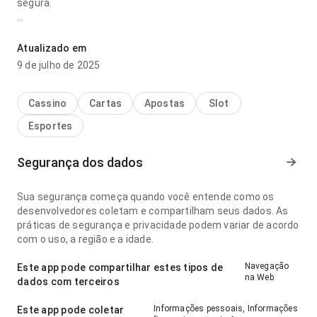
segura.
mega ball bingo top 10 online casinos parece fluida no ponto
de fluxo de navegação antes de decidir instalar; a página
Atualizado em
não parece carregada. Esse equilíbrio torna o app mais
9 de julho de 2025
interessante para testar.
Cassino
Cartas
Apostas
Slot
Esportes
Segurança dos dados
Sua segurança começa quando você entende como os
desenvolvedores coletam e compartilham seus dados. As
práticas de segurança e privacidade podem variar de acordo
com o uso, a região e a idade.
Navegação
Este app pode compartilhar estes tipos de
na Web
dados com terceiros
Informações pessoais, Informações
Este app pode coletar