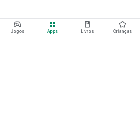
Jogos
Apps
Livros
Crianças
Google Play
Play Pass
Pontos do Play Points
Vales-presente
Resgatar
Política de reembolso