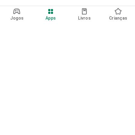
Jogos
Apps
Livros
Crianças
Google Play
Play Pass
Pontos do Play Points
Vales-presente
Resgatar
Política de reembolso
Crianças e família