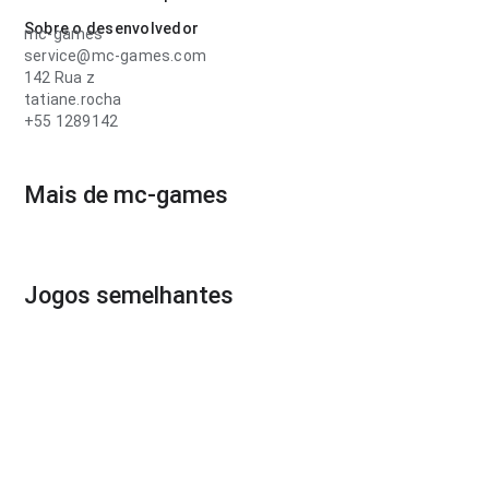
Sobre o desenvolvedor
mc-games
service@mc-games.com
142 Rua z
tatiane.rocha
+55 1289142
Mais de mc-games
Jogos semelhantes