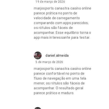
19 de março de 2026
marjosports canastra casino online
parece prática no ponto de
velocidade de carregamento
comparando com apps parecidos;
os rótulos são fáceis de
acompanhar. Esse equilíbrio torna o
app mais interessante para testar.
daniel.almeida
5 de março de 2026
marjosports canastra casino online
parece confortável no ponto de
fluxo de navegação em uma tela
menor; os rótulos são fáceis de
acompanhar. O resultado geral
parece prático e maduro.