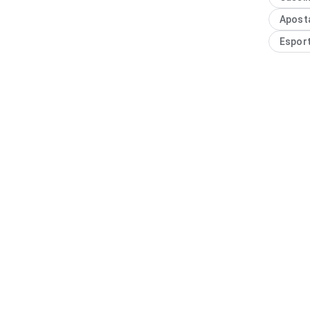
importa
Apost
visíveis.
o app ma
Espor
testar.