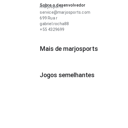
Sobre o desenvolvedor
marjosports
service@marjosports.com
699 Rua r
gabriel.rocha88
+55 4329699
Mais de marjosports
Jogos semelhantes