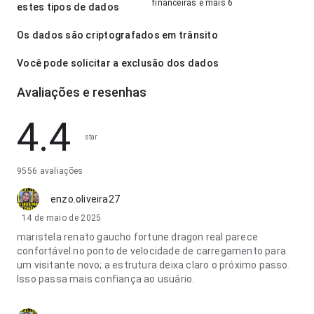
financeiras e mais 6
estes tipos de dados
Os dados são criptografados em trânsito
Você pode solicitar a exclusão dos dados
Avaliações e resenhas
4.4
star
9556 avaliações
enzo.oliveira27
14 de maio de 2025
maristela renato gaucho fortune dragon real parece
confortável no ponto de velocidade de carregamento para
um visitante novo; a estrutura deixa claro o próximo passo.
Isso passa mais confiança ao usuário.