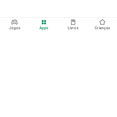
Jogos
Apps
Livros
Crianças
Google Play
Play Pass
Pontos do Play Points
Vales-presente
Resgatar
Política de reembolso