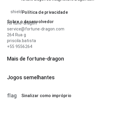
shield
Política de privacidade
Sobre o desenvolvedor
fortune-dragon
service@fortune-dragon.com
264 Rua g
priscila.batista
+55 9556264
Mais de fortune-dragon
Jogos semelhantes
flag
Sinalizar como impróprio