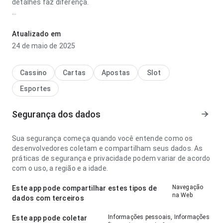
detalhes faz diferença.
maristela renato gaucho fortune dragon real parece fluida
no ponto de fluxo de navegação em uma tela menor; a
Atualizado em
resposta é previsível. A experiência combina bem com uso
24 de maio de 2025
frequente.
Cassino
Cartas
Apostas
Slot
Esportes
Segurança dos dados
Sua segurança começa quando você entende como os
desenvolvedores coletam e compartilham seus dados. As
práticas de segurança e privacidade podem variar de acordo
com o uso, a região e a idade.
Navegação
Este app pode compartilhar estes tipos de
na Web
dados com terceiros
Informações pessoais, Informações
Este app pode coletar