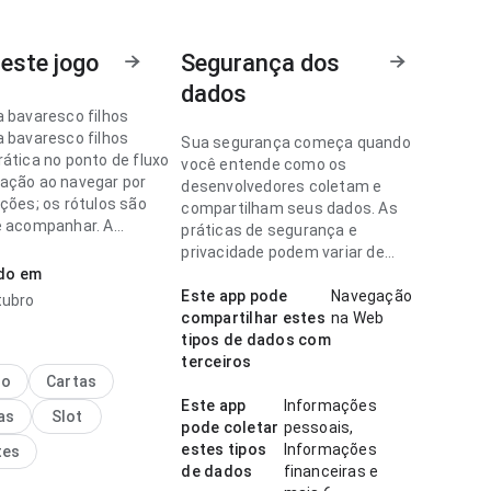
este jogo
Segurança dos
dados
a bavaresco filhos
a bavaresco filhos
Sua segurança começa quando
rática no ponto de fluxo
você entende como os
ação ao navegar por
desenvolvedores coletam e
eções; os rótulos são
compartilham seus dados. As
e acompanhar. A
práticas de segurança e
cia combina bem com
privacidade podem variar de
uente.
ado em
acordo com o uso, a região e a
idade.
Este app pode
Navegação
tubro
a bavaresco filhos
compartilhar estes
na Web
onfiável no ponto de
tipos de dados com
 navegação em uma tela
terceiros
 página não parece
no
Cartas
a. Ajuda quem quer
Este app
Informações
as
Slot
rapidamente se vale
pode coletar
pessoais,
estes tipos
Informações
tes
de dados
financeiras e