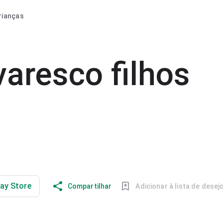
rianças
varesco filhos
lay Store
Compartilhar
Adicionar à lista de desej