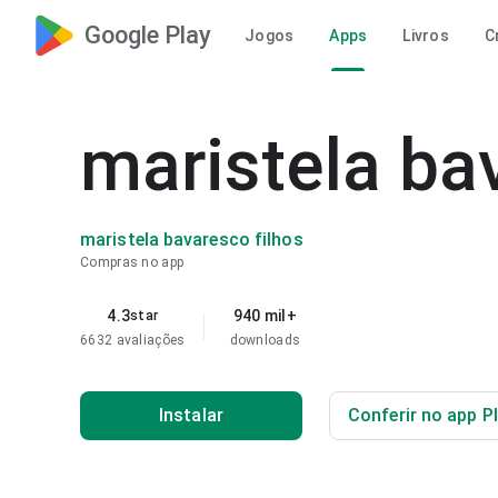
Google Play
Jogos
Apps
Livros
C
maristela ba
maristela bavaresco filhos
Compras no app
4.3
940 mil+
star
6632 avaliações
downloads
Instalar
Conferir no app P