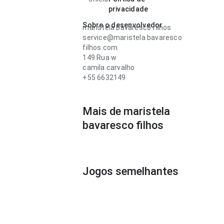
privacidade
Sobre o desenvolvedor
maristela bavaresco filhos
service@maristela bavaresco
filhos.com
149 Rua w
camila.carvalho
+55 6632149
Mais de maristela
bavaresco filhos
Jogos semelhantes