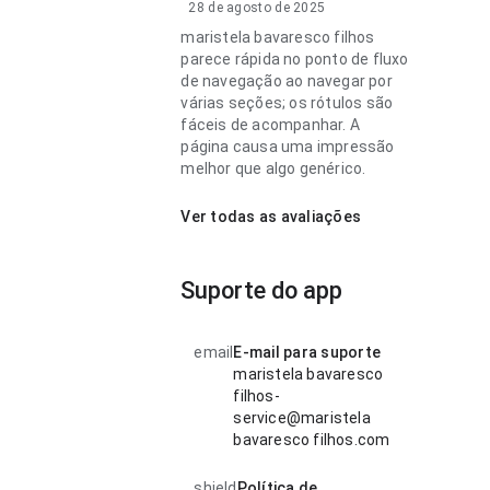
28 de agosto de 2025
maristela bavaresco filhos
parece rápida no ponto de fluxo
de navegação ao navegar por
várias seções; os rótulos são
fáceis de acompanhar. A
página causa uma impressão
melhor que algo genérico.
Ver todas as avaliações
Suporte do app
email
E-mail para suporte
maristela bavaresco
filhos-
service@maristela
bavaresco filhos.com
shield
Política de