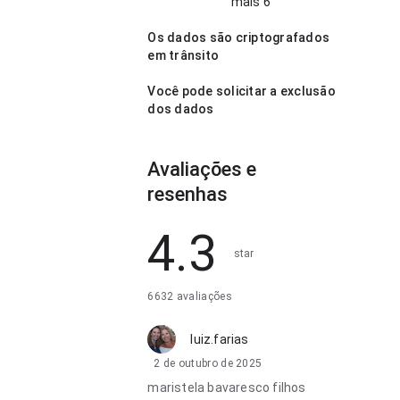
mais 6
Os dados são criptografados
em trânsito
Você pode solicitar a exclusão
dos dados
Avaliações e
resenhas
4.3
star
6632 avaliações
luiz.farias
2 de outubro de 2025
maristela bavaresco filhos