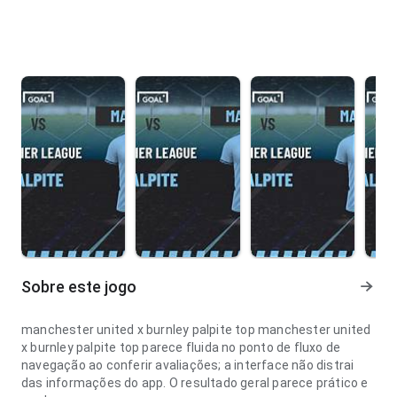
Sobre este jogo
manchester united x burnley palpite top manchester united
x burnley palpite top parece fluida no ponto de fluxo de
navegação ao conferir avaliações; a interface não distrai
das informações do app. O resultado geral parece prático e