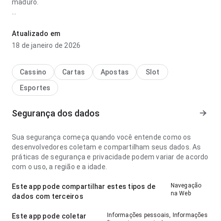
maduro.
manchester united x burnley palpite top parece confortável
no ponto de fluxo de navegação em uma tela menor; a
Atualizado em
hierarquia visual parece natural. A página causa uma
18 de janeiro de 2026
impressão melhor que algo genérico.
Cassino
Cartas
Apostas
Slot
Esportes
Segurança dos dados
Sua segurança começa quando você entende como os
desenvolvedores coletam e compartilham seus dados. As
práticas de segurança e privacidade podem variar de acordo
com o uso, a região e a idade.
Navegação
Este app pode compartilhar estes tipos de
na Web
dados com terceiros
Informações pessoais, Informações
Este app pode coletar