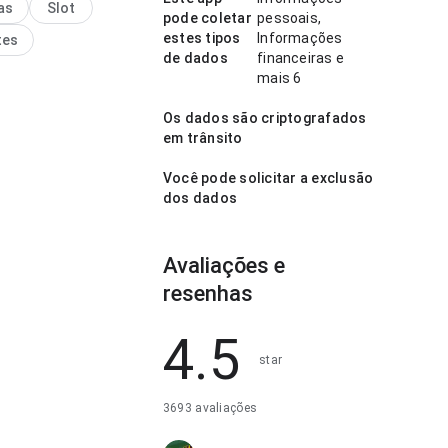
as
Slot
a impressão limpa e
pode coletar
pessoais,
estes tipos
Informações
tes
de dados
financeiras e
mais 6
Os dados são criptografados
em trânsito
Você pode solicitar a exclusão
dos dados
Avaliações e
resenhas
4.5
star
3693 avaliações