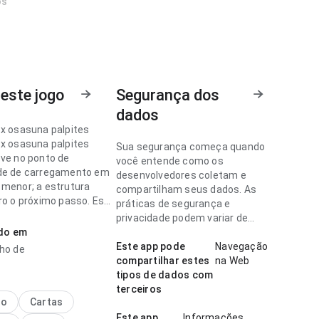
os
este jogo
Segurança dos
dados
 x osasuna palpites
 x osasuna palpites
Sua segurança começa quando
eve no ponto de
você entende como os
de de carregamento em
desenvolvedores coletam e
 menor; a estrutura
compartilham seus dados. As
aro o próximo passo. Esse
práticas de segurança e
nos detalhes faz
privacidade podem variar de
a.
ado em
acordo com o uso, a região e a
idade.
Este app pode
Navegação
nho de
 x osasuna palpites
compartilhar estes
na Web
eve no ponto de
tipos de dados com
de de carregamento
terceiros
decidir instalar; a
no
Cartas
é previsível. A página
Este app
Informações