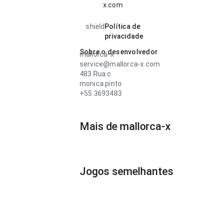
x.com
shield
Política de
privacidade
Sobre o desenvolvedor
mallorca-x
service@mallorca-x.com
483 Rua c
monica.pinto
+55 3693483
Mais de mallorca-x
Jogos semelhantes