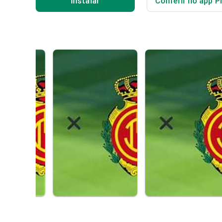
Instalar
Conferir no app P