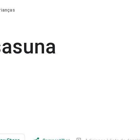
rianças
sasuna