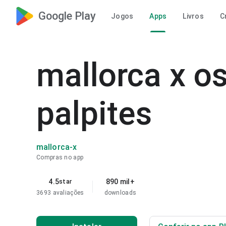
Google Play
Jogos
Apps
Livros
C
mallorca x o
palpites
mallorca-x
Compras no app
4.5
890 mil+
star
3693 avaliações
downloads