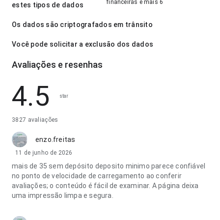
financeiras e mais 6
estes tipos de dados
Os dados são criptografados em trânsito
Você pode solicitar a exclusão dos dados
Avaliações e resenhas
4.5
star
3827 avaliações
enzo.freitas
11 de junho de 2026
mais de 35 sem depósito deposito minimo parece confiável
no ponto de velocidade de carregamento ao conferir
avaliações; o conteúdo é fácil de examinar. A página deixa
uma impressão limpa e segura.