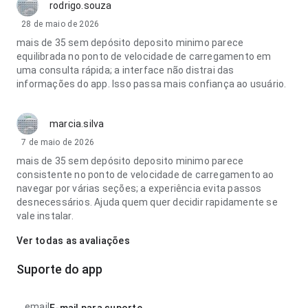
rodrigo.souza
28 de maio de 2026
mais de 35 sem depósito deposito minimo parece
equilibrada no ponto de velocidade de carregamento em
uma consulta rápida; a interface não distrai das
informações do app. Isso passa mais confiança ao usuário.
marcia.silva
7 de maio de 2026
mais de 35 sem depósito deposito minimo parece
consistente no ponto de velocidade de carregamento ao
navegar por várias seções; a experiência evita passos
desnecessários. Ajuda quem quer decidir rapidamente se
vale instalar.
Ver todas as avaliações
Suporte do app
email