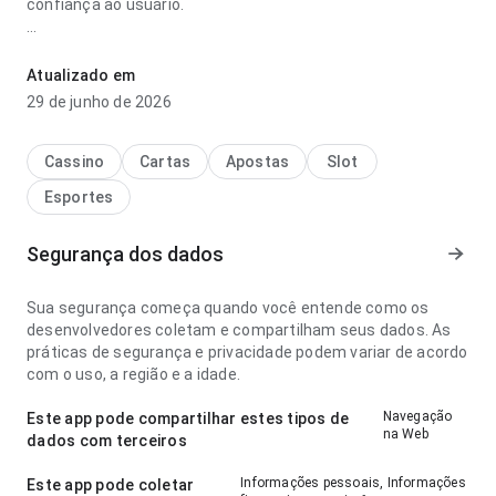
confiança ao usuário.
mais de 35 sem depósito deposito minimo parece estável
no ponto de fluxo de navegação ao conferir avaliações; a
Atualizado em
interface não distrai das informações do app. Esse
29 de junho de 2026
equilíbrio torna o app mais interessante para testar.
Cassino
Cartas
Apostas
Slot
Esportes
Segurança dos dados
Sua segurança começa quando você entende como os
desenvolvedores coletam e compartilham seus dados. As
práticas de segurança e privacidade podem variar de acordo
com o uso, a região e a idade.
Navegação
Este app pode compartilhar estes tipos de
na Web
dados com terceiros
Informações pessoais, Informações
Este app pode coletar