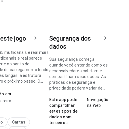
os
este jogo
Segurança dos
dados
35 mutlicanais é real mais
licanais é real parece
Sua segurança começa
nte no ponto de
quando você entende como os
de de carregamento lendo
desenvolvedores coletam e
es longas; a estrutura
compartilham seus dados. As
ro o próximo passo. O
práticas de segurança e
 geral parece prático e
privacidade podem variar de
ado em
acordo com o uso, a região e a
idade.
Este app pode
Navegação
ereiro
5 mutlicanais é real
compartilhar
na Web
em planejada no ponto de
estes tipos de
de de carregamento com
dados com
mais lenta; a experiência
no
Cartas
terceiros
ssos desnecessários. O