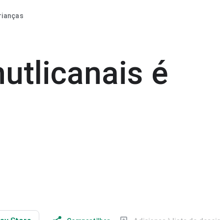
rianças
utlicanais é