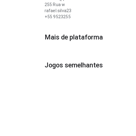
255 Rua w
rafael.silva23
+55 9523255
Mais de plataforma
Jogos semelhantes