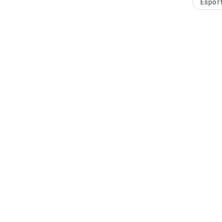
Espor