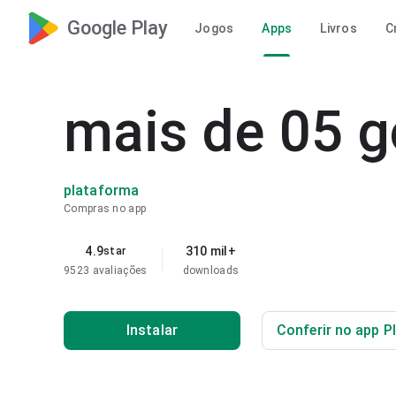
Google Play
Jogos
Apps
Livros
C
mais de 05 g
plataforma
Compras no app
4.9
310 mil+
star
9523 avaliações
downloads
Instalar
Conferir no app P