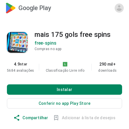
Google Play
mais 175 gols free spins
free-spins
Compras no app
4.9
290 mil+
star
5684 avaliações
Classificação Livre
info
downloads
Instalar
Conferir no app Play Store
Compartilhar
Adicionar à lista de desejos