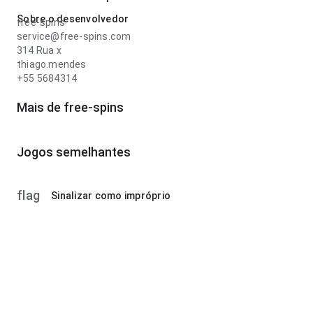
Sobre o desenvolvedor
free-spins
service@free-spins.com
314 Rua x
thiago.mendes
+55 5684314
Mais de free-spins
Jogos semelhantes
flag
Sinalizar como impróprio