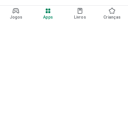
Jogos
Apps
Livros
Crianças
Google Play
Play Pass
Pontos do Play Points
Vales-presente
Resgatar
Política de reembolso
Crianças e família