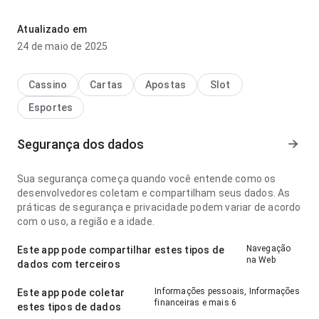
mais 175 gols free spins parece estável no ponto de
velocidade de carregamento ao conferir avaliações; a
Atualizado em
estrutura deixa claro o próximo passo. Ajuda quem quer
24 de maio de 2025
decidir rapidamente se vale instalar.
Cassino
Cartas
Apostas
Slot
Esportes
Segurança dos dados
Sua segurança começa quando você entende como os
desenvolvedores coletam e compartilham seus dados. As
práticas de segurança e privacidade podem variar de acordo
com o uso, a região e a idade.
Navegação
Este app pode compartilhar estes tipos de
na Web
dados com terceiros
Informações pessoais, Informações
Este app pode coletar
financeiras e mais 6
estes tipos de dados