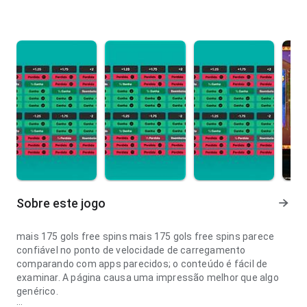
Sobre este jogo
mais 175 gols free spins mais 175 gols free spins parece
confiável no ponto de velocidade de carregamento
comparando com apps parecidos; o conteúdo é fácil de
examinar. A página causa uma impressão melhor que algo
genérico.