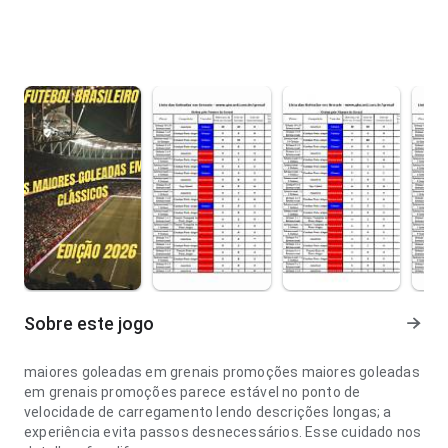
Sobre este jogo
maiores goleadas em grenais promoções maiores goleadas
em grenais promoções parece estável no ponto de
velocidade de carregamento lendo descrições longas; a
experiência evita passos desnecessários. Esse cuidado nos