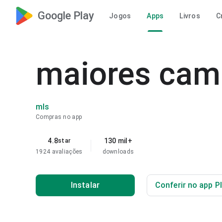
Google Play
Jogos
Apps
Livros
C
maiores cam
mls
Compras no app
4.8
130 mil+
star
1924 avaliações
downloads
Instalar
Conferir no app P