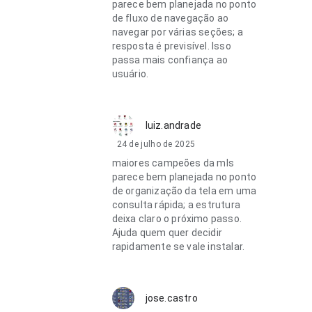
parece bem planejada no ponto
de fluxo de navegação ao
navegar por várias seções; a
resposta é previsível. Isso
passa mais confiança ao
usuário.
luiz.andrade
24 de julho de 2025
maiores campeões da mls
parece bem planejada no ponto
de organização da tela em uma
consulta rápida; a estrutura
deixa claro o próximo passo.
Ajuda quem quer decidir
rapidamente se vale instalar.
jose.castro