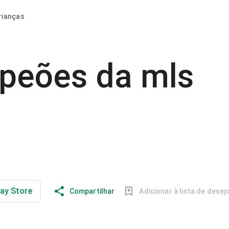
rianças
peões da mls
lay Store
Compartilhar
Adicionar à lista de desej