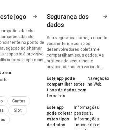
este jogo
Segurança dos
dados
 campeões da mls
 campeões da mls
Sua segurança começa quando
onsistente no ponto de
você entende como os
 navegação ao alternar
desenvolvedores coletam e
 a resposta é previsível.
compartilham seus dados. As
líbrio torna o app mais
práticas de segurança e
ante para testar.
privacidade podem variar de
ado em
acordo com o uso, a região e a
 campeões da mls
idade.
Este app pode
Navegação
osto
luida no ponto de
compartilhar estes
na Web
de de carregamento ao
tipos de dados com
detalhes; a página
terceiros
ompleta sem ficar
no
Cartas
Esse cuidado nos
Este app
Informações
as
Slot
 faz diferença.
pode coletar
pessoais,
estes tipos
Informações
tes
de dados
financeiras e