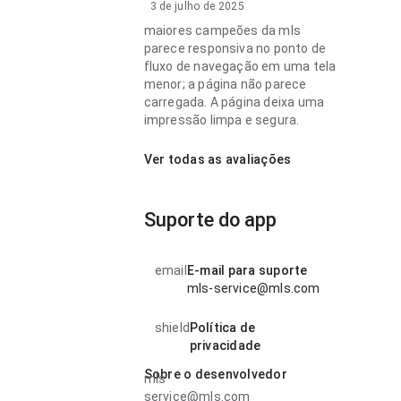
3 de julho de 2025
maiores campeões da mls
parece responsiva no ponto de
fluxo de navegação em uma tela
menor; a página não parece
carregada. A página deixa uma
impressão limpa e segura.
Ver todas as avaliações
Suporte do app
email
E-mail para suporte
mls-service@mls.com
shield
Política de
privacidade
Sobre o desenvolvedor
mls
service@mls.com