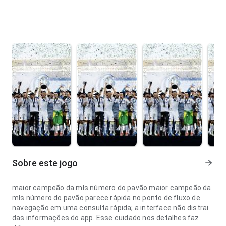
Sobre este jogo
maior campeão da mls número do pavão maior campeão da
mls número do pavão parece rápida no ponto de fluxo de
navegação em uma consulta rápida; a interface não distrai
das informações do app. Esse cuidado nos detalhes faz