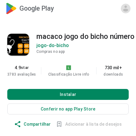
Google Play
macaco jogo do bicho número
jogo-do-bicho
Compras no app
4.9
730 mil+
star
3783 avaliações
Classificação Livre
info
downloads
Instalar
Conferir no app Play Store
Compartilhar
Adicionar à lista de desejos