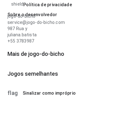
shield
Política de privacidade
Sobre o desenvolvedor
jogo-do-bicho
service@jogo-do-bicho.com
987 Rua y
juliana.batista
+55 3783987
Mais de jogo-do-bicho
Jogos semelhantes
flag
Sinalizar como impróprio