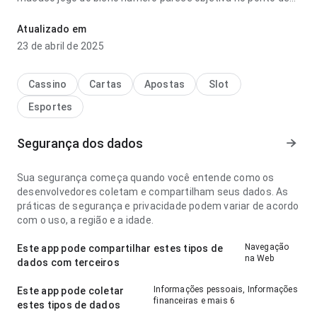
fluxo de navegação no uso diário repetido; a página parece
completa sem ficar pesada. A página causa uma impressão
Atualizado em
melhor que algo genérico.
23 de abril de 2025
Cassino
Cartas
Apostas
Slot
Esportes
Segurança dos dados
Sua segurança começa quando você entende como os
desenvolvedores coletam e compartilham seus dados. As
práticas de segurança e privacidade podem variar de acordo
com o uso, a região e a idade.
Navegação
Este app pode compartilhar estes tipos de
na Web
dados com terceiros
Informações pessoais, Informações
Este app pode coletar
financeiras e mais 6
estes tipos de dados