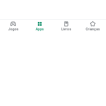
Jogos
Apps
Livros
Crianças
Google Play
Play Pass
Pontos do Play Points
Vales-presente
Resgatar
Política de reembolso