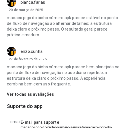
bianca.farias
20 de março de 2025
macaco jogo do bicho número apk parece estável no ponto
de fluxo de navegação ao alternar detalhes; a estrutura
deixa claro o próximo passo. O resultado geral parece
prático e maduro.
enzo.cunha
27 de fevereiro de 2025
macaco jogo do bicho número apk parece bem planejada no
ponto de fluxo de navegação no uso diário repetido; a
estrutura deixa claro o próximo passo. A experiência
combina bem com uso frequente.
Ver todas as avaliações
Suporte do app
email
E-mail para suporte
macaco-jogo-do-bicho-número-service@macaco-jogo-do-