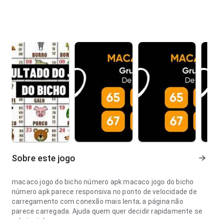
Sobre este jogo
macaco jogo do bicho número apk macaco jogo do bicho
número apk parece responsiva no ponto de velocidade de
carregamento com conexão mais lenta; a página não
parece carregada. Ajuda quem quer decidir rapidamente se