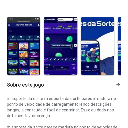
Sobre este jogo
m esporte da sorte m esporte da sorte parece madura no
ponto de velocidade de carregamento lendo descrições
longas; o conteúdo é fácil de examinar. Esse cuidado nos
detalhes faz diferença.
m esporte da sorte parece madura no ponto de velocidade