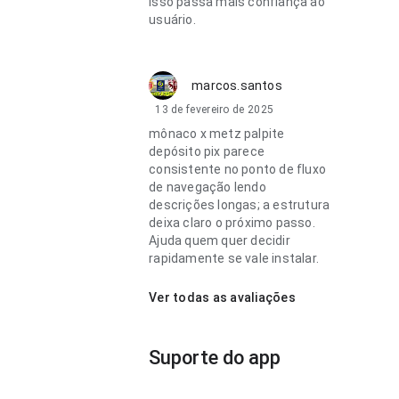
Isso passa mais confiança ao
usuário.
marcos.santos
13 de fevereiro de 2025
mônaco x metz palpite
depósito pix parece
consistente no ponto de fluxo
de navegação lendo
descrições longas; a estrutura
deixa claro o próximo passo.
Ajuda quem quer decidir
rapidamente se vale instalar.
Ver todas as avaliações
Suporte do app