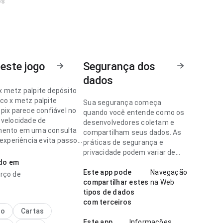
os
este jogo
Segurança dos
dados
 metz palpite depósito
co x metz palpite
Sua segurança começa
 pix parece confiável no
quando você entende como os
 velocidade de
desenvolvedores coletam e
mento em uma consulta
compartilham seus dados. As
 experiência evita passos
práticas de segurança e
sários. Esse cuidado
privacidade podem variar de
lhes faz diferença.
ado em
acordo com o uso, a região e a
idade.
Este app pode
Navegação
rço de
 metz palpite depósito
compartilhar estes
na Web
e fluida no ponto de
tipos de dados
ão da tela ao alternar
com terceiros
 a estrutura deixa claro o
no
Cartas
passo. A experiência
Este app
Informações