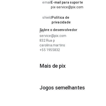
email
E-mail para suporte
pix-service@pix.com
shield
Política de
privacidade
Sobre o desenvolvedor
pix
service@pix.com
832 Rua p
carolina.martins
+55 1955832
Mais de pix
Jogos semelhantes