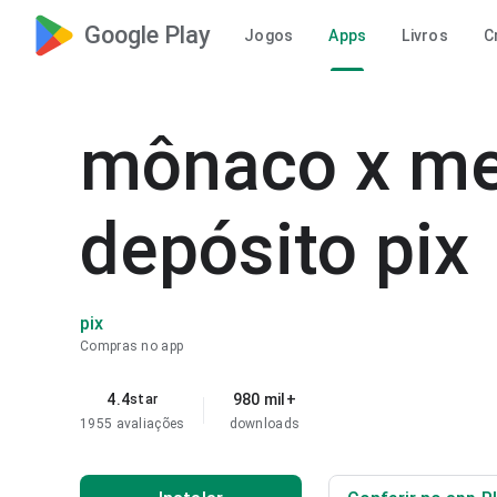
Google Play
Jogos
Apps
Livros
C
mônaco x met
depósito pix
pix
Compras no app
4.4
980 mil+
star
1955 avaliações
downloads