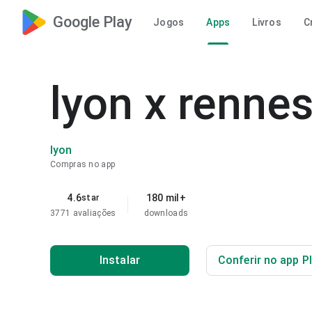
Google Play
Jogos
Apps
Livros
C
lyon x rennes
lyon
Compras no app
4.6
180 mil+
star
3771 avaliações
downloads
Instalar
Conferir no app P