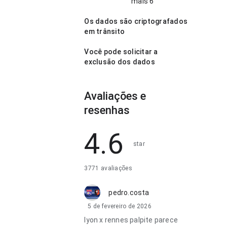
mais 6
Os dados são criptografados
em trânsito
Você pode solicitar a
exclusão dos dados
Avaliações e
resenhas
4.6
star
3771 avaliações
pedro.costa
5 de fevereiro de 2026
lyon x rennes palpite parece