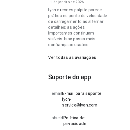
1 de janeiro de 2026
lyon x rennes palpite parece
prática no ponto de velocidade
de carregamento ao alternar
detalhes; as ações
importantes continuam
visíveis. Isso passa mais
confiança ao usuário.
Ver todas as avaliações
Suporte do app
email
E-mail para suporte
lyon-
service@lyon.com
shield
Política de
privacidade