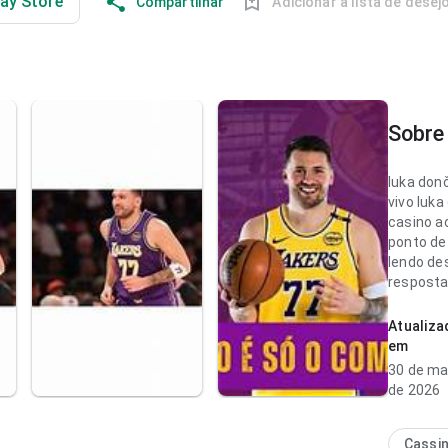
lay Store
Compartilhar
Adicionar à lista de desej
Sobre 
luka donč
vivo luka
casino ao
ponto de
lendo de
resposta 
resultado
e maduro
Atualiza
em
luka donč
30 de ma
vivo par
de 2026
ponto de
carrega
visitant
Cassi