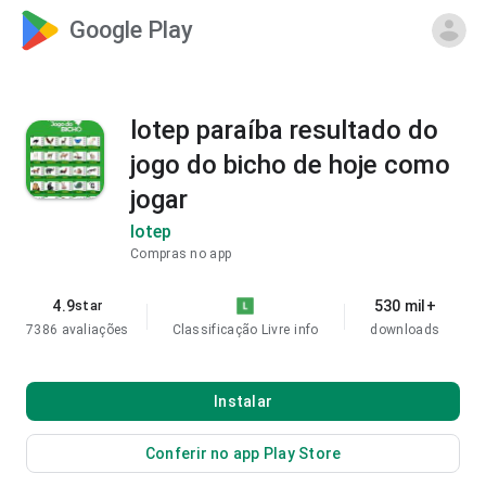
Google Play
lotep paraíba resultado do
jogo do bicho de hoje como
jogar
lotep
Compras no app
4.9
530 mil+
star
7386 avaliações
Classificação Livre
info
downloads
Instalar
Conferir no app Play Store