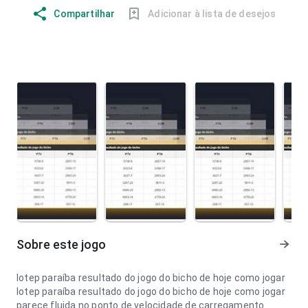
Compartilhar
Adicionar à lista de desejos
Sobre este jogo
lotep paraíba resultado do jogo do bicho de hoje como jogar
lotep paraíba resultado do jogo do bicho de hoje como jogar
parece fluida no ponto de velocidade de carregamento