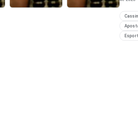
lorient x
prorroga
Cassi
vivo pare
Apost
ponto de
uma cons
Espor
deixa cl
quem que
vale insta