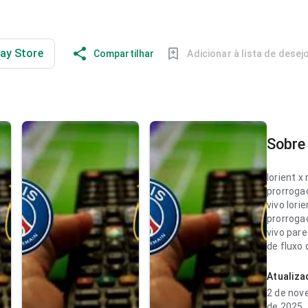
lay Store
Compartilhar
Adicionar à lista de desej
Sobre 
lorient x
prorroga
vivo lori
prorroga
vivo par
de fluxo
descriçõ
fáceis d
Atualiz
causa um
2 de no
algo gené
de 2025