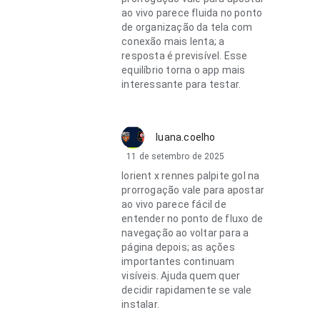
ao vivo parece fluida no ponto
de organização da tela com
conexão mais lenta; a
resposta é previsível. Esse
equilíbrio torna o app mais
interessante para testar.
luana.coelho
11 de setembro de 2025
lorient x rennes palpite gol na
prorrogação vale para apostar
ao vivo parece fácil de
entender no ponto de fluxo de
navegação ao voltar para a
página depois; as ações
importantes continuam
visíveis. Ajuda quem quer
decidir rapidamente se vale
instalar.